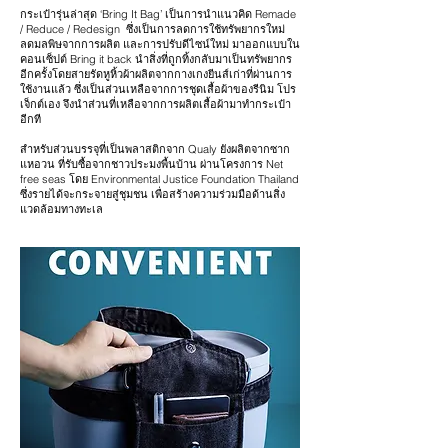
กระเป๋ารุ่นล่าสุด ‘Bring It Bag’ เป็นการนำแนวคิด Remade
/ Reduce / Redesign ซึ่งเป็นการลดการใช้ทรัพยากรใหม่
ลดมลพิษจากการผลิต และการปรับดีไซน์ใหม่
มาออกแบบใน
คอนเซ็ปต์ Bring it back นำสิ่งที่ถูกทิ้งกลับมาเป็นทรัพยากร
อีกครั้ง
โดยสายรัดหูหิ้วผ้าผลิตจากกางเกงยีนส์เก่าที่ผ่านการ
ใช้งานแล้ว ซึ่งเป็นส่วนเหลือจาก
การชุดเสื้อผ้าของรีนิม โปร
เจ็กต์เอง จึงนำส่วนที่เหลือจากการผลิตเสื้อผ้ามาทำกระเป๋า
อีกที
สำหรับส่วนบรรจุที่เป็นพลาสติกจาก Qualy ยังผลิตจากซาก
แหอวน ที่รับซื้อจากชาวประมงพื้นบ้าน ผ่านโครงการ Net
free seas โดย Environmental Justice Foundation Thailand
ซึ่งรายได้จะกระจายสู่ชุมชน เพื่อสร้างความร่วมมือด้านสิ่ง
แวดล้อมทางทะเล