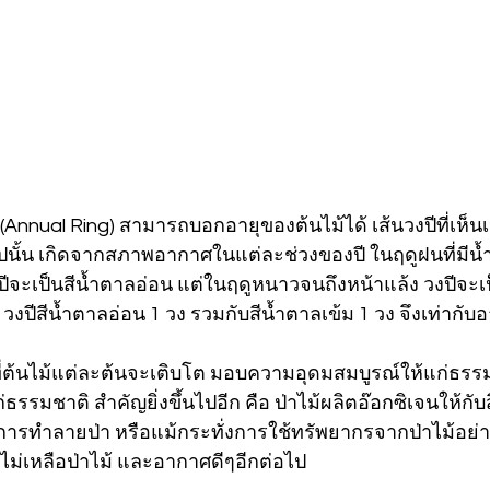
้” (Annual Ring) สามารถบอกอายุของต้นไม้ได้ เส้นวงปีที่เห็น
ปนั้น เกิดจากสภาพอากาศในแต่ละช่วงของปี ในฤดูฝนที่มีน้ำ
งปีจะเป็นสีน้ำตาลอ่อน แต่ในฤดูหนาวจนถึงหน้าแล้ง วงปีจะเ
วงปีสีน้ำตาลอ่อน 1 วง รวมกับสีน้ำตาลเข้ม 1 วง จึงเท่ากับอา
่ต้นไม้แต่ละต้นจะเติบโต มอบความอุดมสมบูรณ์ให้แก่ธรรมช
ธรรมชาติ สำคัญยิ่งขึ้นไปอีก คือ ป่าไม้ผลิตอ๊อกซิเจนให้กับส
การทำลายป่า หรือแม้กระทั่งการใช้ทรัพยากรจากป่าไม้อย่าง
ไม่เหลือป่าไม้ และอากาศดีๆอีกต่อไป 