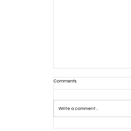
Comments
Write a comment...
RENIM PROJECT x MINI —